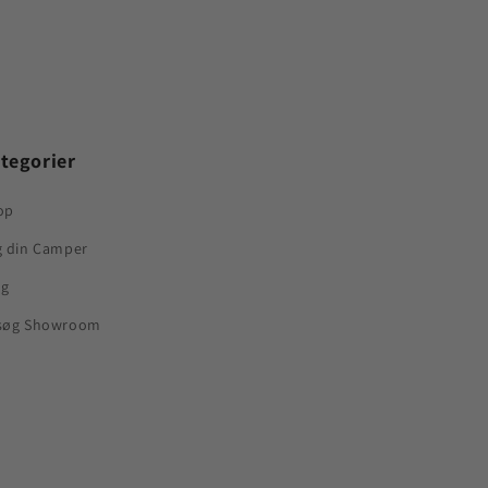
tegorier
op
g din Camper
og
søg Showroom