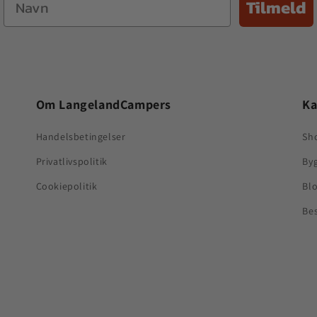
Tilmeld
Om LangelandCampers
Ka
Handelsbetingelser
Sh
Privatlivspolitik
By
Cookiepolitik
Bl
Be
ers/
UCgMBLYCANj8fnIK-