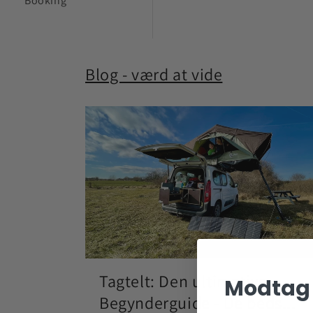
Booking
Blog - værd at vide
Tagtelt: Den ultimative
Modtag 
Begynderguide - De beds...