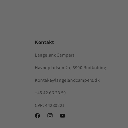
Kontakt
LangelandCampers
Havnepladsen 2a, 5900 Rudkøbing
Kontakt@langelandcampers.dk
+45 42 66 23 59
CVR: 44280221
https://www.facebook.com/people/Langeland-
https://www.instagram.com/langelandcamp
https://www.youtube.com/channel/
Campers/100070481076436/
FLuB3aA