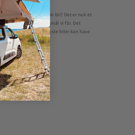
. FEBRUAR 2024
sser jeres tagtelte til min bil? Det er nok et
 de mest stillede spørgsmål vi får. Det
rte svar JA! Langt de fleste biler kan have
 tagtelt på...