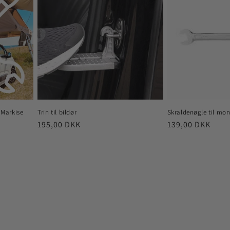
 Markise
Trin til bildør
Skraldenøgle til mon
Normalpris
195,00 DKK
Normalpris
139,00 DKK