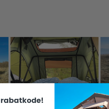
Hvordan vedligeholder jeg mit
H
rabatkode!
tagtelt?
t