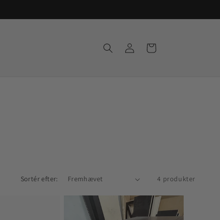
Log
Indkøbskurv
ind
Sortér efter:
4 produkter