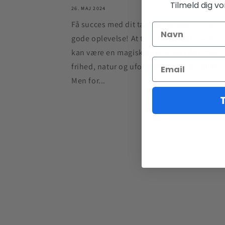
Tilmeld dig v
26. MAJ 2024
Få succes med dit tagtelt - guiden til den
gode oplevelse! At tage på tagtelt eventyr
kan være en magisk oplevelse, fyldt med
frihed, natur og uforglemmelige øjeblikke
Men for...