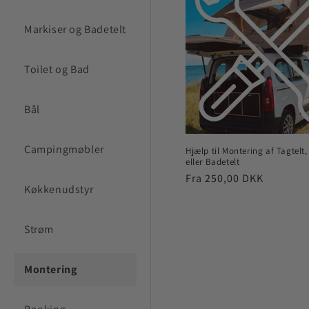
k
Markiser og Badetelt
t
Toilet og Bad
i
Bål
o
n
Campingmøbler
Hjælp til Montering af Tagtelt,
eller Badetelt
Normalpris
Fra 250,00 DKK
:
Køkkenudstyr
Strøm
Montering