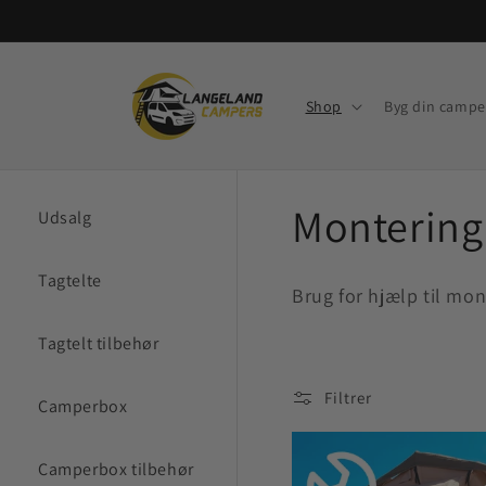
Gå til
indhold
Shop
Byg din campe
K
Montering
Udsalg
o
Tagtelte
Brug for hjælp til mon
l
Tagtelt tilbehør
l
Filtrer
Camperbox
e
Camperbox tilbehør