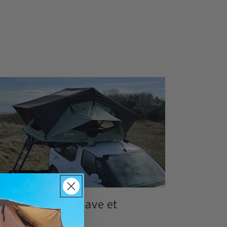
vilke biler kan have et
agtelt?